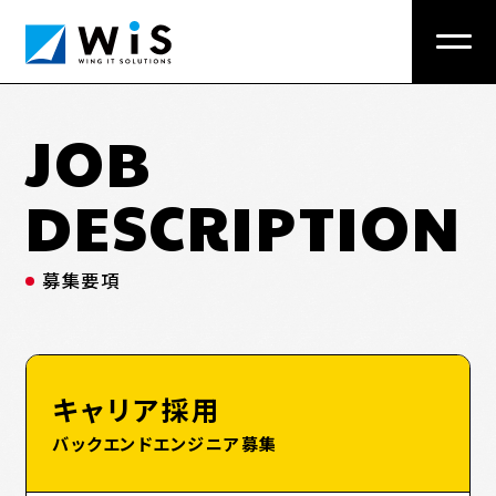
JOB
栃木県にある株式会社ウイングITソリューションズ
（WIS）※ 旧：カテル の採用サイトです。
DESCRIPTION
INTERVIEW
働く人&仕事を知る
募集要項
社員ムービー
ITエンジニア座談会
キャリア採用
お仕事紹介
バックエンドエンジニア募集