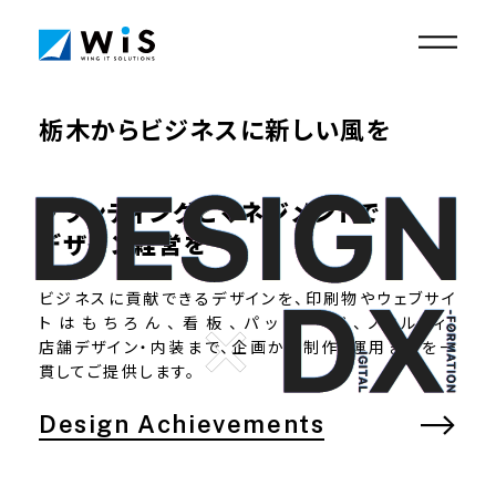
栃木からビジネスに新しい風を
栃木からビジネスに新しい風を
Design Achievements
DX Achievements
ブランディングとマネジメントで
Who we are
デザイン経営を
Service
Information
ビジネスに貢献できるデザインを、印刷物やウェブサイ
トはもちろん、看板、パッケージ、
ノベルティ、
Recruit
店舗デザイン
・内装まで、企画から制作、運用までを一
Contact
貫してご提供します。
Design Achievements
Privacy policy
Security policy