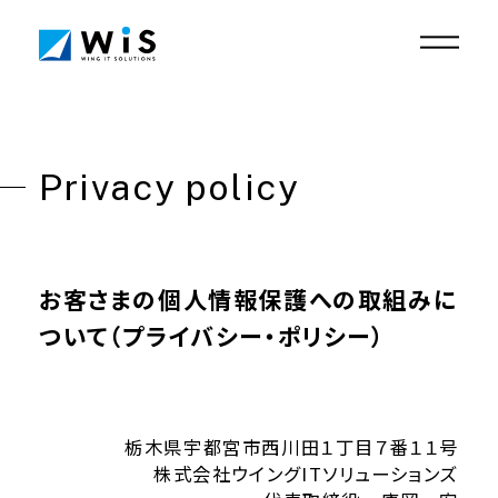
栃木からビジネスに新しい風を
Design Achievements
Privacy policy
DX Achievements
Who we are
Service
Information
お客さまの個人情報保護への取組みに
Recruit
ついて
（プライバシー・ポリシー）
Contact
栃木県宇都宮市西川田１丁目７番１１号
Privacy policy
Security policy
株式会社ウイングITソリューションズ