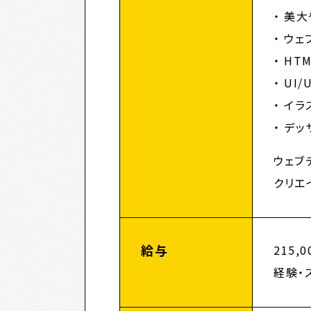
美大
ウェ
HT
UI
イラ
デッ
ウェブ
クリエ
給与
215,
経験・