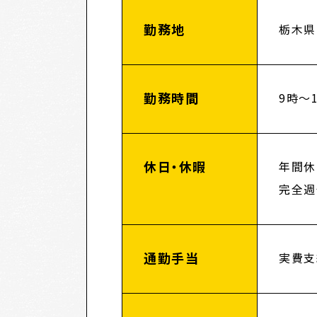
勤務地
栃木県
勤務時間
9時～1
休日・休暇
年間休
完全週
通勤手当
実費支給