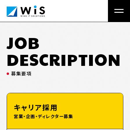
JOB
栃木県にある株式会社ウイングITソリューションズ
（WIS）※ 旧：カテル の採用サイトです。
DESCRIPTION
INTERVIEW
働く人&仕事を知る
募集要項
社員ムービー
ITエンジニア座談会
キャリア採用
お仕事紹介
営業・企画・ディレクター募集